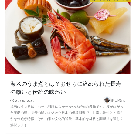
海老のうま煮とは？おせちに込められた長寿
の願いと伝統の味わい
池田亮太
2025.12.30
海老のうま煮は、おせち料理に欠かせない縁起物の煮物です。腰が曲がっ
た海老の姿に長寿の願いを込めた日本の伝統料理で、甘辛い味付けと鮮や
かな朱色が特徴。その由来や文化的背景、基本的な材料と調理法を詳しく
解説します。