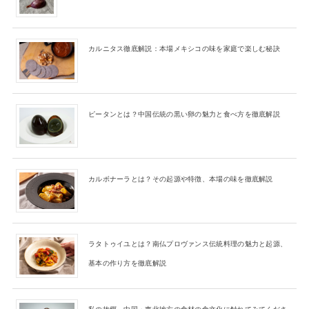
カルニタス徹底解説：本場メキシコの味を家庭で楽しむ秘訣
ピータンとは？中国伝統の黒い卵の魅力と食べ方を徹底解説
カルボナーラとは？その起源や特徴、本場の味を徹底解説
ラタトゥイユとは？南仏プロヴァンス伝統料理の魅力と起源、
基本の作り方を徹底解説
私の故郷、中国・東北地方の食材の食文化に触れてみてくださ