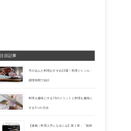
注目記事
手の込んだ料理おすすめ20選！料理ジャンル・
調理時間で紹介
料理を趣味にする10のメリットと料理を趣味に
する5つの方法
【連載｜料理上手になるには】第１章：「面倒