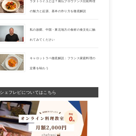
ラタトゥイユとは？南仏プロヴァンス伝統料理
の魅力と起源、基本の作り方を徹底解説
私の故郷、中国・東北地方の食材の食文化に触
れてみてください
キャロットラペ徹底解説：フランス家庭料理の
定番を味わう
シェフレピについてはこちら