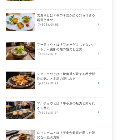
煮凝りとは？冬の季語が語る知られざる
起源と進化
2026.08.02
フーティウとは？フォーだけじゃない、
ベトナム南部の麺の魅力と歴史
2026.07.31
シマチョウとは？焼肉通が愛する希少部
位の魅力と本場の楽しみ方
2026.07.29
マルチョウとは？牛小腸の魅力と知られ
ざる歴史
2026.07.27
ロッシーニとは？美食作曲家が愛した贅
沢な一皿の真実