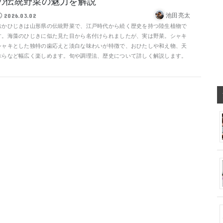
の伝統野菜の魅力を解説
池田亮太
2026.03.02
おかひじきは山形県の伝統野菜で、江戸時代から続く歴史を持つ陸生植物で
す。海藻のひじきに似た見た目から名付けられましたが、実は野菜。シャキ
シャキとした独特の歯応えと淡白な味わいが特徴で、おひたしや和え物、天
ぷらなど幅広く楽しめます。旬や調理法、歴史について詳しく解説します。