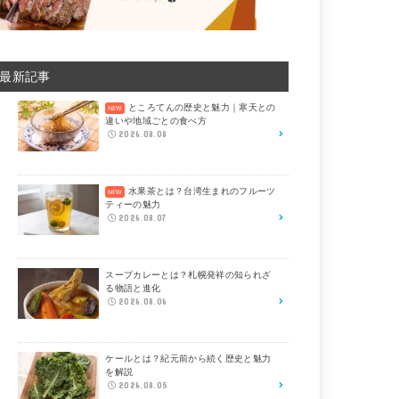
最新記事
ところてんの歴史と魅力｜寒天との
違いや地域ごとの食べ方
2026.08.08
水果茶とは？台湾生まれのフルーツ
ティーの魅力
2026.08.07
スープカレーとは？札幌発祥の知られざ
る物語と進化
2026.08.06
ケールとは？紀元前から続く歴史と魅力
を解説
2026.08.05