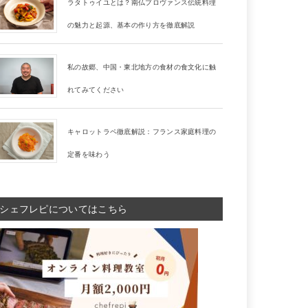
ラタトゥイユとは？南仏プロヴァンス伝統料理
の魅力と起源、基本の作り方を徹底解説
私の故郷、中国・東北地方の食材の食文化に触
れてみてください
キャロットラペ徹底解説：フランス家庭料理の
定番を味わう
シェフレピについてはこちら