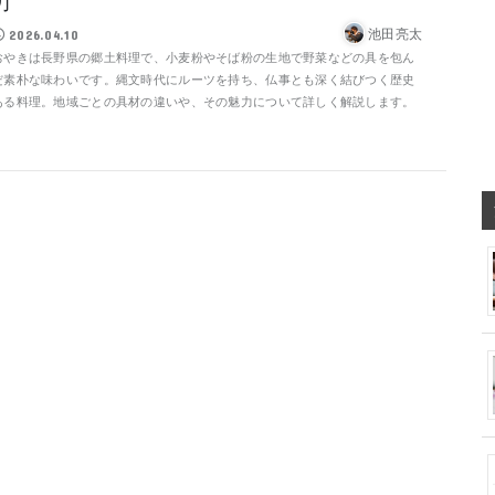
力
池田亮太
2026.04.10
おやきは長野県の郷土料理で、小麦粉やそば粉の生地で野菜などの具を包ん
だ素朴な味わいです。縄文時代にルーツを持ち、仏事とも深く結びつく歴史
ある料理。地域ごとの具材の違いや、その魅力について詳しく解説します。