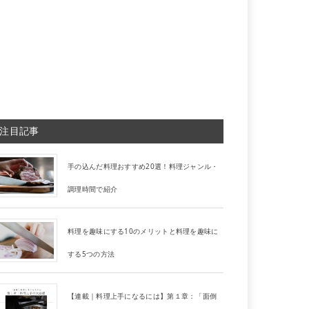
注目記事
手の込んだ料理おすすめ20選！料理ジャンル・
調理時間で紹介
料理を趣味にする10のメリットと料理を趣味に
する5つの方法
【連載｜料理上手になるには】第１章：「面倒