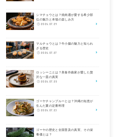
シマチョウとは？焼肉通が愛する希少部
位の魅力と本場の楽しみ方
2026.07.29
マルチョウとは？牛小腸の魅力と知られ
ざる歴史
2026.07.27
ロッシーニとは？美食作曲家が愛した贅
沢な一皿の真実
2026.07.25
ゴーヤチャンプルーとは？沖縄の知恵が
生んだ夏の定番料理
2026.07.23
ゴーヤの歴史と全国普及の真実、その栄
養価とは？