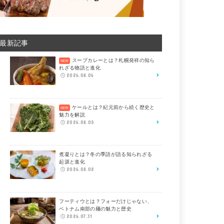
最新記事
スープカレーとは？札幌発祥の知ら
れざる物語と進化
2026.08.06
ケールとは？紀元前から続く歴史と
魅力を解説
2026.08.05
煮凝りとは？冬の季語が語る知られざる
起源と進化
2026.08.02
フーティウとは？フォーだけじゃない、
ベトナム南部の麺の魅力と歴史
2026.07.31