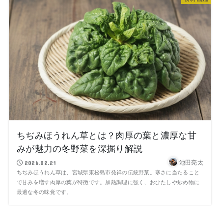
ちぢみほうれん草とは？肉厚の葉と濃厚な甘
みが魅力の冬野菜を深掘り解説
池田亮太
2026.02.21
ちぢみほうれん草は、宮城県東松島市発祥の伝統野菜。寒さに当たること
で甘みを増す肉厚の葉が特徴です。加熱調理に強く、おひたしや炒め物に
最適な冬の味覚です。