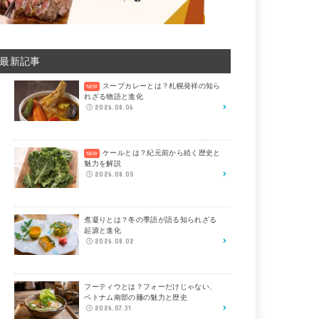
最新記事
スープカレーとは？札幌発祥の知ら
れざる物語と進化
2026.08.06
ケールとは？紀元前から続く歴史と
魅力を解説
2026.08.05
煮凝りとは？冬の季語が語る知られざる
起源と進化
2026.08.02
フーティウとは？フォーだけじゃない、
ベトナム南部の麺の魅力と歴史
2026.07.31