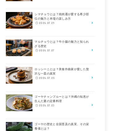
シマチョウとは？焼肉通が愛する希少部
位の魅力と本場の楽しみ方
2026.07.29
マルチョウとは？牛小腸の魅力と知られ
ざる歴史
2026.07.27
ロッシーニとは？美食作曲家が愛した贅
沢な一皿の真実
2026.07.25
ゴーヤチャンプルーとは？沖縄の知恵が
生んだ夏の定番料理
2026.07.23
ゴーヤの歴史と全国普及の真実、その栄
養価とは？