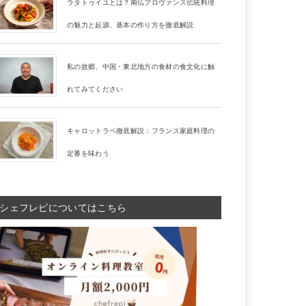
ラタトゥイユとは？南仏プロヴァンス伝統料理
の魅力と起源、基本の作り方を徹底解説
私の故郷、中国・東北地方の食材の食文化に触
れてみてください
キャロットラペ徹底解説：フランス家庭料理の
定番を味わう
シェフレピについてはこちら