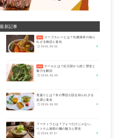
最新記事
スープカレーとは？札幌発祥の知ら
れざる物語と進化
2026.08.06
ケールとは？紀元前から続く歴史と
魅力を解説
2026.08.05
煮凝りとは？冬の季語が語る知られざる
起源と進化
2026.08.02
フーティウとは？フォーだけじゃない、
ベトナム南部の麺の魅力と歴史
2026.07.31