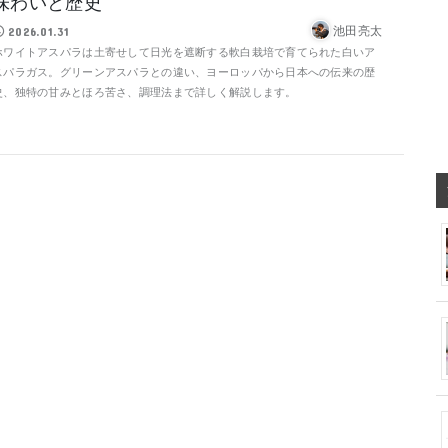
味わいと歴史
池田亮太
2026.01.31
ホワイトアスパラは土寄せして日光を遮断する軟白栽培で育てられた白いア
スパラガス。グリーンアスパラとの違い、ヨーロッパから日本への伝来の歴
史、独特の甘みとほろ苦さ、調理法まで詳しく解説します。