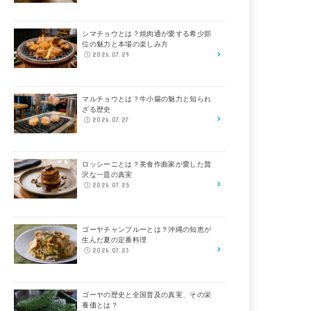
シマチョウとは？焼肉通が愛する希少部
位の魅力と本場の楽しみ方
2026.07.29
マルチョウとは？牛小腸の魅力と知られ
ざる歴史
2026.07.27
ロッシーニとは？美食作曲家が愛した贅
沢な一皿の真実
2026.07.25
ゴーヤチャンプルーとは？沖縄の知恵が
生んだ夏の定番料理
2026.07.23
ゴーヤの歴史と全国普及の真実、その栄
養価とは？