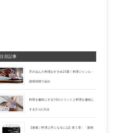
注目記事
手の込んだ料理おすすめ20選！料理ジャンル・
調理時間で紹介
料理を趣味にする10のメリットと料理を趣味に
する5つの方法
【連載｜料理上手になるには】第１章：「面倒