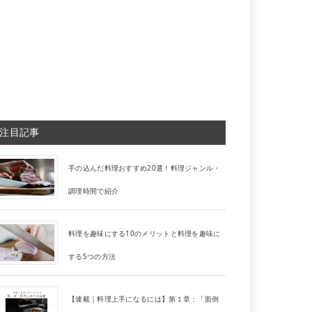
注目記事
手の込んだ料理おすすめ20選！料理ジャンル・
調理時間で紹介
料理を趣味にする10のメリットと料理を趣味に
する5つの方法
【連載｜料理上手になるには】第１章：「面倒