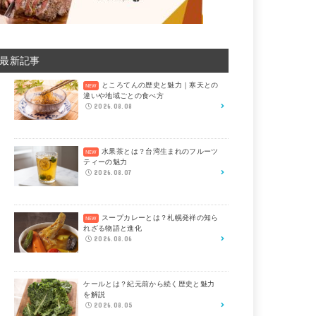
最新記事
ところてんの歴史と魅力｜寒天との
違いや地域ごとの食べ方
2026.08.08
水果茶とは？台湾生まれのフルーツ
ティーの魅力
2026.08.07
スープカレーとは？札幌発祥の知ら
れざる物語と進化
2026.08.06
ケールとは？紀元前から続く歴史と魅力
を解説
2026.08.05