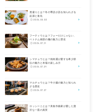
煮凝りとは？冬の季語が語る知られざる
起源と進化
2026.08.02
フーティウとは？フォーだけじゃない、
ベトナム南部の麺の魅力と歴史
2026.07.31
シマチョウとは？焼肉通が愛する希少部
位の魅力と本場の楽しみ方
2026.07.29
マルチョウとは？牛小腸の魅力と知られ
ざる歴史
2026.07.27
ロッシーニとは？美食作曲家が愛した贅
沢な一皿の真実