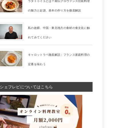
ラタトゥイユとは？南仏プロヴァンス伝統料理
の魅力と起源、基本の作り方を徹底解説
私の故郷、中国・東北地方の食材の食文化に触
れてみてください
キャロットラペ徹底解説：フランス家庭料理の
定番を味わう
シェフレピについてはこちら