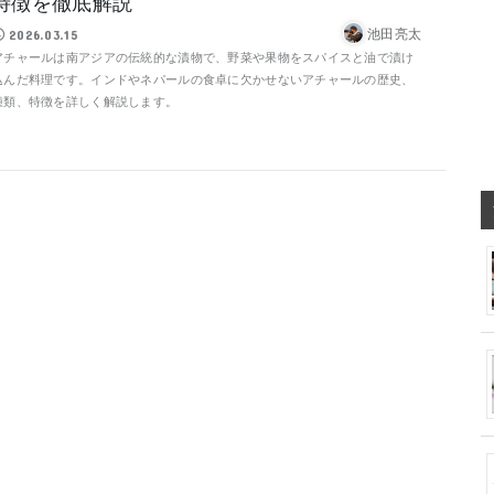
特徴を徹底解説
池田亮太
2026.03.15
アチャールは南アジアの伝統的な漬物で、野菜や果物をスパイスと油で漬け
込んだ料理です。インドやネパールの食卓に欠かせないアチャールの歴史、
種類、特徴を詳しく解説します。