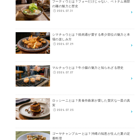
フーティウとは？フォーだけじゃない、ベトナム南部
の麺の魅力と歴史
2026.07.31
シマチョウとは？焼肉通が愛する希少部位の魅力と本
場の楽しみ方
2026.07.29
マルチョウとは？牛小腸の魅力と知られざる歴史
2026.07.27
ロッシーニとは？美食作曲家が愛した贅沢な一皿の真
実
2026.07.25
ゴーヤチャンプルーとは？沖縄の知恵が生んだ夏の定
番料理