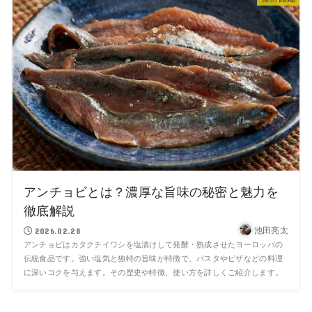
アンチョビとは？濃厚な旨味の秘密と魅力を
徹底解説
池田亮太
2026.02.28
アンチョビはカタクチイワシを塩漬けして発酵・熟成させたヨーロッパの
伝統食品です。強い塩気と独特の旨味が特徴で、パスタやピザなどの料理
に深いコクを与えます。その歴史や特徴、使い方を詳しくご紹介します。