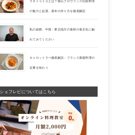
ラタトゥイユとは？南仏プロヴァンス伝統料理
の魅力と起源、基本の作り方を徹底解説
私の故郷、中国・東北地方の食材の食文化に触
れてみてください
キャロットラペ徹底解説：フランス家庭料理の
定番を味わう
シェフレピについてはこちら