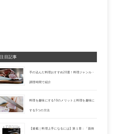
注目記事
手の込んだ料理おすすめ20選！料理ジャンル・
調理時間で紹介
料理を趣味にする10のメリットと料理を趣味に
する5つの方法
【連載｜料理上手になるには】第１章：「面倒