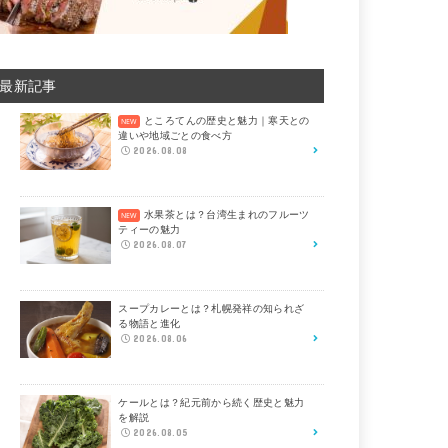
最新記事
ところてんの歴史と魅力｜寒天との
違いや地域ごとの食べ方
2026.08.08
水果茶とは？台湾生まれのフルーツ
ティーの魅力
2026.08.07
スープカレーとは？札幌発祥の知られざ
る物語と進化
2026.08.06
ケールとは？紀元前から続く歴史と魅力
を解説
2026.08.05