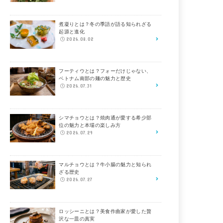
煮凝りとは？冬の季語が語る知られざる
起源と進化
2026.08.02
フーティウとは？フォーだけじゃない、
ベトナム南部の麺の魅力と歴史
2026.07.31
シマチョウとは？焼肉通が愛する希少部
位の魅力と本場の楽しみ方
2026.07.29
マルチョウとは？牛小腸の魅力と知られ
ざる歴史
2026.07.27
ロッシーニとは？美食作曲家が愛した贅
沢な一皿の真実