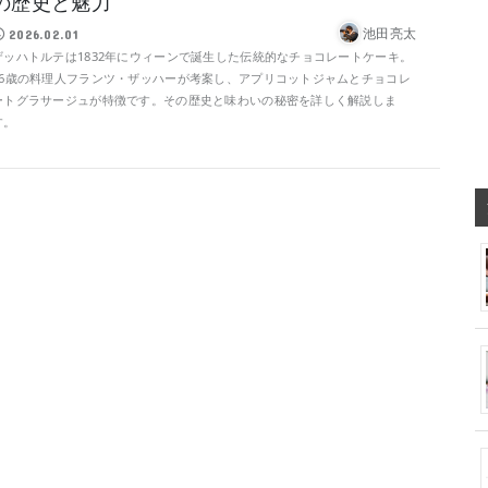
の歴史と魅力
池田亮太
2026.02.01
ザッハトルテは1832年にウィーンで誕生した伝統的なチョコレートケーキ。
16歳の料理人フランツ・ザッハーが考案し、アプリコットジャムとチョコレ
ートグラサージュが特徴です。その歴史と味わいの秘密を詳しく解説しま
す。