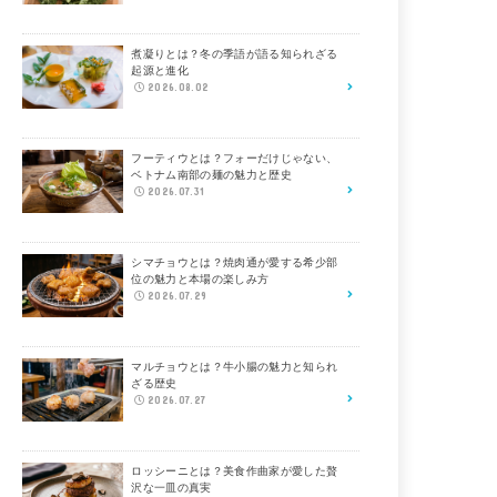
煮凝りとは？冬の季語が語る知られざる
起源と進化
2026.08.02
フーティウとは？フォーだけじゃない、
ベトナム南部の麺の魅力と歴史
2026.07.31
シマチョウとは？焼肉通が愛する希少部
位の魅力と本場の楽しみ方
2026.07.29
マルチョウとは？牛小腸の魅力と知られ
ざる歴史
2026.07.27
ロッシーニとは？美食作曲家が愛した贅
沢な一皿の真実