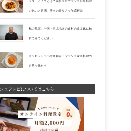
ラタトゥイユとは？南仏プロヴァンス伝統料理
の魅力と起源、基本の作り方を徹底解説
私の故郷、中国・東北地方の食材の食文化に触
れてみてください
キャロットラペ徹底解説：フランス家庭料理の
定番を味わう
シェフレピについてはこちら