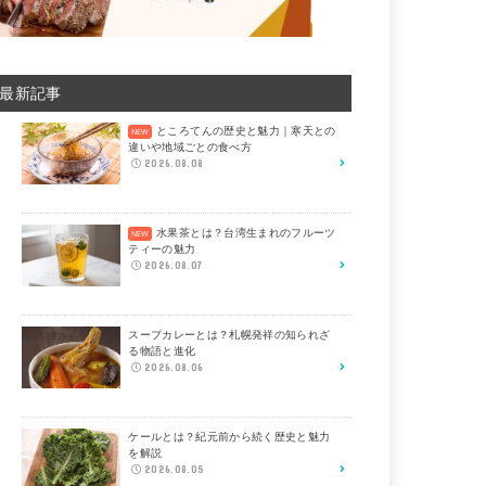
最新記事
ところてんの歴史と魅力｜寒天との
違いや地域ごとの食べ方
2026.08.08
水果茶とは？台湾生まれのフルーツ
ティーの魅力
2026.08.07
スープカレーとは？札幌発祥の知られざ
る物語と進化
2026.08.06
ケールとは？紀元前から続く歴史と魅力
を解説
2026.08.05