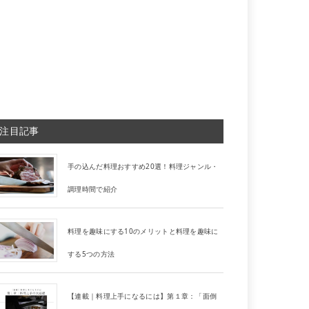
注目記事
手の込んだ料理おすすめ20選！料理ジャンル・
調理時間で紹介
料理を趣味にする10のメリットと料理を趣味に
する5つの方法
【連載｜料理上手になるには】第１章：「面倒