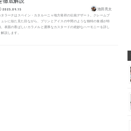
を徹底解説
池田亮太
2025.09.15
カタラーナはスペイン・カタルーニャ地方発祥の伝統デザート。クレームブ
リュレに似た見た目ながら、プリンとアイスの中間のような独特の食感が特
徴。表面の香ばしいカラメルと濃厚なカスタードの絶妙なハーモニーを詳し
く解説します。