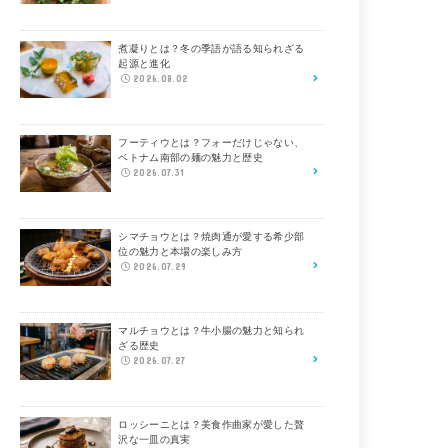
煮凝りとは？冬の季語が語る知られざる
起源と進化
2026.08.02
フーティウとは？フォーだけじゃない、
ベトナム南部の麺の魅力と歴史
2026.07.31
シマチョウとは？焼肉通が愛する希少部
位の魅力と本場の楽しみ方
2026.07.29
マルチョウとは？牛小腸の魅力と知られ
ざる歴史
2026.07.27
ロッシーニとは？美食作曲家が愛した贅
沢な一皿の真実