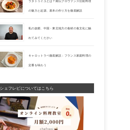
ラタトゥイユとは？南仏プロヴァンス伝統料理
の魅力と起源、基本の作り方を徹底解説
私の故郷、中国・東北地方の食材の食文化に触
れてみてください
キャロットラペ徹底解説：フランス家庭料理の
定番を味わう
シェフレピについてはこちら