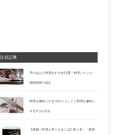
注目記事
手の込んだ料理おすすめ20選！料理ジャンル・
調理時間で紹介
料理を趣味にする10のメリットと料理を趣味に
する5つの方法
【連載｜料理上手になるには】第１章：「面倒