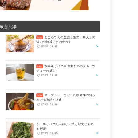
最新記事
ところてんの歴史と魅力｜寒天との
違いや地域ごとの食べ方
2026.08.08
水果茶とは？台湾生まれのフルーツ
ティーの魅力
2026.08.07
スープカレーとは？札幌発祥の知ら
れざる物語と進化
2026.08.06
ケールとは？紀元前から続く歴史と魅力
を解説
2026.08.05