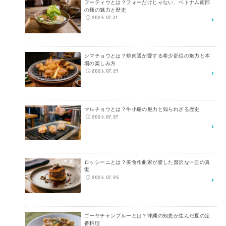
フーティウとは？フォーだけじゃない、ベトナム南部
の麺の魅力と歴史
2026.07.31
シマチョウとは？焼肉通が愛する希少部位の魅力と本
場の楽しみ方
2026.07.29
マルチョウとは？牛小腸の魅力と知られざる歴史
2026.07.27
ロッシーニとは？美食作曲家が愛した贅沢な一皿の真
実
2026.07.25
ゴーヤチャンプルーとは？沖縄の知恵が生んだ夏の定
番料理