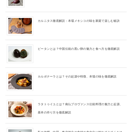
カルニタス徹底解説：本場メキシコの味を家庭で楽しむ秘訣
ピータンとは？中国伝統の黒い卵の魅力と食べ方を徹底解説
カルボナーラとは？その起源や特徴、本場の味を徹底解説
ラタトゥイユとは？南仏プロヴァンス伝統料理の魅力と起源、
基本の作り方を徹底解説
私の故郷、中国・東北地方の食材の食文化に触れてみてくださ