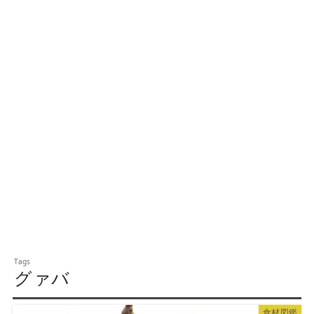
グァバ
食材図鑑