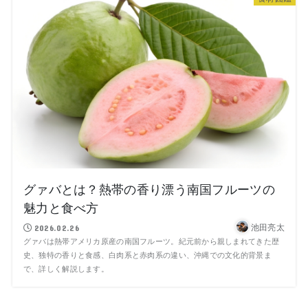
グァバとは？熱帯の香り漂う南国フルーツの
魅力と食べ方
池田亮太
2026.02.26
グァバは熱帯アメリカ原産の南国フルーツ。紀元前から親しまれてきた歴
史、独特の香りと食感、白肉系と赤肉系の違い、沖縄での文化的背景ま
で、詳しく解説します。