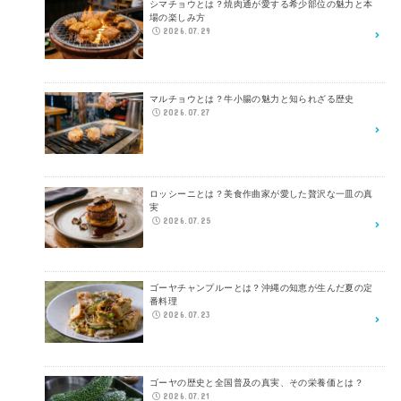
シマチョウとは？焼肉通が愛する希少部位の魅力と本
場の楽しみ方
2026.07.29
マルチョウとは？牛小腸の魅力と知られざる歴史
2026.07.27
ロッシーニとは？美食作曲家が愛した贅沢な一皿の真
実
2026.07.25
ゴーヤチャンプルーとは？沖縄の知恵が生んだ夏の定
番料理
2026.07.23
ゴーヤの歴史と全国普及の真実、その栄養価とは？
2026.07.21