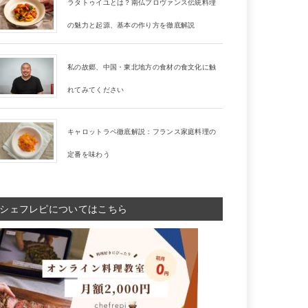
ラタトゥイユとは？南仏プロヴァンス伝統料理
の魅力と起源、基本の作り方を徹底解説
私の故郷、中国・東北地方の食材の食文化に触
れてみてください
キャロットラペ徹底解説：フランス家庭料理の
定番を味わう
シェフレピについてはこちら