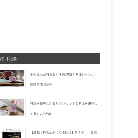
注目記事
手の込んだ料理おすすめ20選！料理ジャンル・
調理時間で紹介
料理を趣味にする10のメリットと料理を趣味に
する5つの方法
【連載｜料理上手になるには】第１章：「面倒