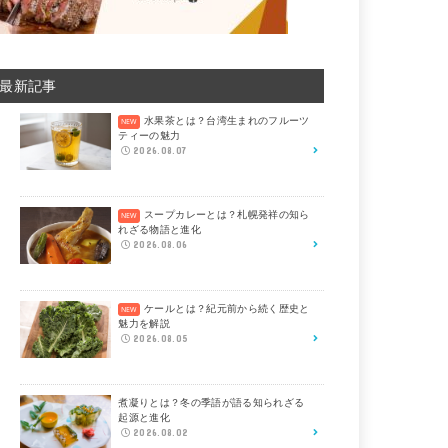
最新記事
水果茶とは？台湾生まれのフルーツ
ティーの魅力
2026.08.07
スープカレーとは？札幌発祥の知ら
れざる物語と進化
2026.08.06
ケールとは？紀元前から続く歴史と
魅力を解説
2026.08.05
煮凝りとは？冬の季語が語る知られざる
起源と進化
2026.08.02