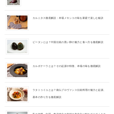
カルニタス徹底解説：本場メキシコの味を家庭で楽しむ秘訣
ピータンとは？中国伝統の黒い卵の魅力と食べ方を徹底解説
カルボナーラとは？その起源や特徴、本場の味を徹底解説
ラタトゥイユとは？南仏プロヴァンス伝統料理の魅力と起源、
基本の作り方を徹底解説
私の故郷、中国・東北地方の食材の食文化に触れてみてくださ