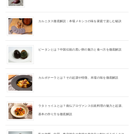
カルニタス徹底解説：本場メキシコの味を家庭で楽しむ秘訣
ピータンとは？中国伝統の黒い卵の魅力と食べ方を徹底解説
カルボナーラとは？その起源や特徴、本場の味を徹底解説
ラタトゥイユとは？南仏プロヴァンス伝統料理の魅力と起源、
基本の作り方を徹底解説
私の故郷、中国・東北地方の食材の食文化に触れてみてくださ