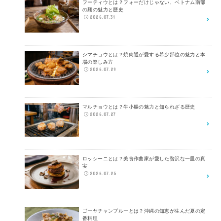
フーティウとは？フォーだけじゃない、ベトナム南部
の麺の魅力と歴史
2026.07.31
シマチョウとは？焼肉通が愛する希少部位の魅力と本
場の楽しみ方
2026.07.29
マルチョウとは？牛小腸の魅力と知られざる歴史
2026.07.27
ロッシーニとは？美食作曲家が愛した贅沢な一皿の真
実
2026.07.25
ゴーヤチャンプルーとは？沖縄の知恵が生んだ夏の定
番料理