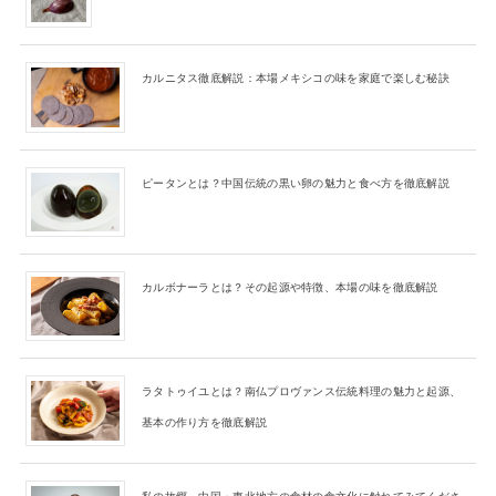
カルニタス徹底解説：本場メキシコの味を家庭で楽しむ秘訣
ピータンとは？中国伝統の黒い卵の魅力と食べ方を徹底解説
カルボナーラとは？その起源や特徴、本場の味を徹底解説
ラタトゥイユとは？南仏プロヴァンス伝統料理の魅力と起源、
基本の作り方を徹底解説
私の故郷、中国・東北地方の食材の食文化に触れてみてくださ