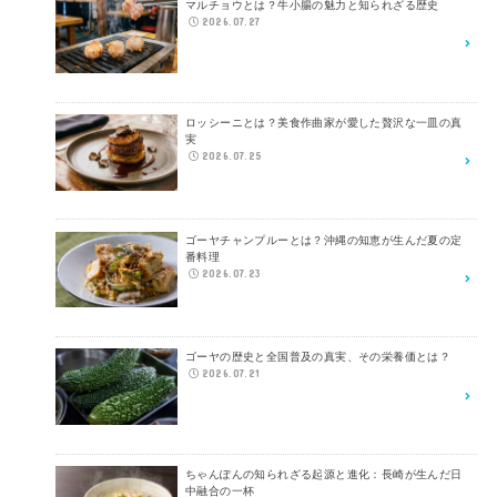
マルチョウとは？牛小腸の魅力と知られざる歴史
2026.07.27
ロッシーニとは？美食作曲家が愛した贅沢な一皿の真
実
2026.07.25
ゴーヤチャンプルーとは？沖縄の知恵が生んだ夏の定
番料理
2026.07.23
ゴーヤの歴史と全国普及の真実、その栄養価とは？
2026.07.21
ちゃんぽんの知られざる起源と進化：長崎が生んだ日
中融合の一杯