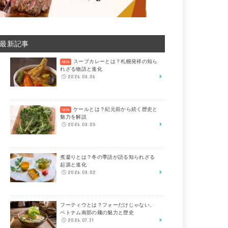
最新記事
スープカレーとは？札幌発祥の知ら
れざる物語と進化
2026.08.06
ケールとは？紀元前から続く歴史と
魅力を解説
2026.08.05
煮凝りとは？冬の季語が語る知られざる
起源と進化
2026.08.02
フーティウとは？フォーだけじゃない、
ベトナム南部の麺の魅力と歴史
2026.07.31