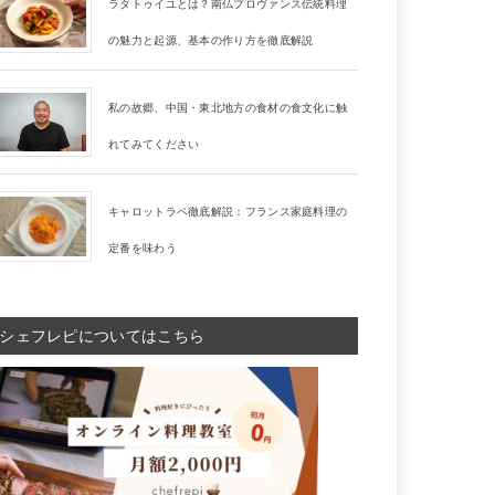
ラタトゥイユとは？南仏プロヴァンス伝統料理
の魅力と起源、基本の作り方を徹底解説
私の故郷、中国・東北地方の食材の食文化に触
れてみてください
キャロットラペ徹底解説：フランス家庭料理の
定番を味わう
シェフレピについてはこちら