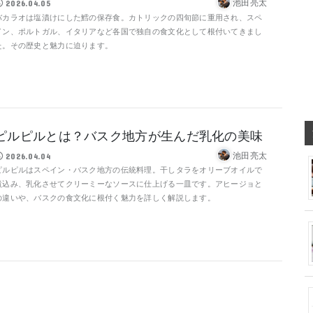
池田亮太
2026.04.05
バカラオは塩漬けにした鱈の保存食。カトリックの四旬節に重用され、スペ
イン、ポルトガル、イタリアなど各国で独自の食文化として根付いてきまし
た。その歴史と魅力に迫ります。
ピルピルとは？バスク地方が生んだ乳化の美味
池田亮太
2026.04.04
ピルピルはスペイン・バスク地方の伝統料理。干しタラをオリーブオイルで
煮込み、乳化させてクリーミーなソースに仕上げる一皿です。アヒージョと
の違いや、バスクの食文化に根付く魅力を詳しく解説します。