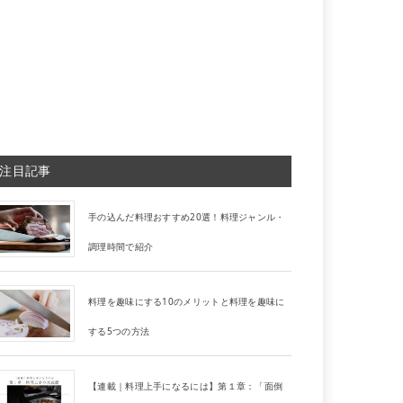
注目記事
手の込んだ料理おすすめ20選！料理ジャンル・
調理時間で紹介
料理を趣味にする10のメリットと料理を趣味に
する5つの方法
【連載｜料理上手になるには】第１章：「面倒