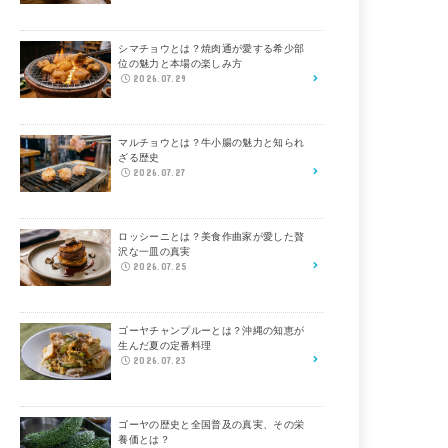
シマチョウとは？焼肉通が愛する希少部
位の魅力と本場の楽しみ方
2026.07.29
マルチョウとは？牛小腸の魅力と知られ
ざる歴史
2026.07.27
ロッシーニとは？美食作曲家が愛した贅
沢な一皿の真実
2026.07.25
ゴーヤチャンプルーとは？沖縄の知恵が
生んだ夏の定番料理
2026.07.23
ゴーヤの歴史と全国普及の真実、その栄
養価とは？