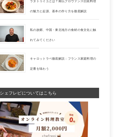
ラタトゥイユとは？南仏プロヴァンス伝統料理
の魅力と起源、基本の作り方を徹底解説
私の故郷、中国・東北地方の食材の食文化に触
れてみてください
キャロットラペ徹底解説：フランス家庭料理の
定番を味わう
シェフレピについてはこちら