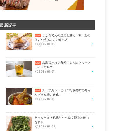
最新記事
ところてんの歴史と魅力｜寒天との
違いや地域ごとの食べ方
2026.08.08
水果茶とは？台湾生まれのフルーツ
ティーの魅力
2026.08.07
スープカレーとは？札幌発祥の知ら
れざる物語と進化
2026.08.06
ケールとは？紀元前から続く歴史と魅力
を解説
2026.08.05