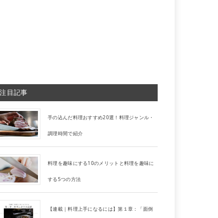
注目記事
手の込んだ料理おすすめ20選！料理ジャンル・
調理時間で紹介
料理を趣味にする10のメリットと料理を趣味に
する5つの方法
【連載｜料理上手になるには】第１章：「面倒