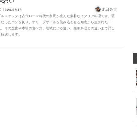
味わい
池田亮太
2026.04.14
ブルスケッタは古代ローマ時代の農民が生んだ素朴なイタリア料理です。硬
くなったパンを炙り、オリーブオイルを染み込ませる知恵から生まれた一
皿。その歴史や本場の食べ方、地域による違い、類似料理との違いまで詳し
く解説します。