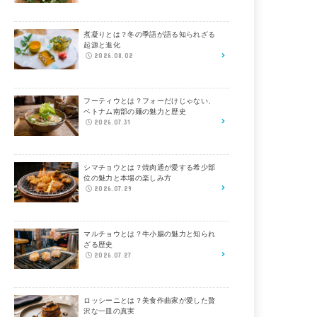
煮凝りとは？冬の季語が語る知られざる
起源と進化
2026.08.02
フーティウとは？フォーだけじゃない、
ベトナム南部の麺の魅力と歴史
2026.07.31
シマチョウとは？焼肉通が愛する希少部
位の魅力と本場の楽しみ方
2026.07.29
マルチョウとは？牛小腸の魅力と知られ
ざる歴史
2026.07.27
ロッシーニとは？美食作曲家が愛した贅
沢な一皿の真実