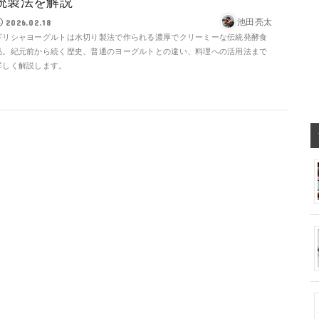
統製法を解説
池田亮太
2026.02.18
ギリシャヨーグルトは水切り製法で作られる濃厚でクリーミーな伝統発酵食
品。紀元前から続く歴史、普通のヨーグルトとの違い、料理への活用法まで
詳しく解説します。