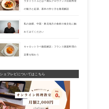
ラタトゥイユとは？南仏プロヴァンス伝統料理
の魅力と起源、基本の作り方を徹底解説
私の故郷、中国・東北地方の食材の食文化に触
れてみてください
キャロットラペ徹底解説：フランス家庭料理の
定番を味わう
シェフレピについてはこちら