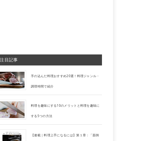
注目記事
手の込んだ料理おすすめ20選！料理ジャンル・
調理時間で紹介
料理を趣味にする10のメリットと料理を趣味に
する5つの方法
【連載｜料理上手になるには】第１章：「面倒