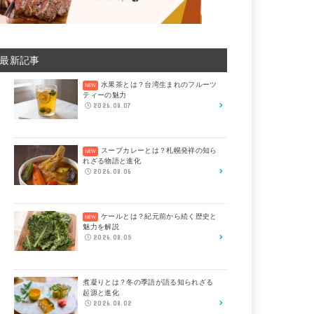
最新記事
水果茶とは？台湾生まれのフルーツ
ティーの魅力
2026.08.07
スープカレーとは？札幌発祥の知ら
れざる物語と進化
2026.08.06
ケールとは？紀元前から続く歴史と
魅力を解説
2026.08.05
煮凝りとは？冬の季語が語る知られざる
起源と進化
2026.08.02