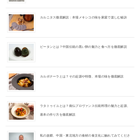
カルニタス徹底解説：本場メキシコの味を家庭で楽しむ秘訣
ピータンとは？中国伝統の黒い卵の魅力と食べ方を徹底解説
カルボナーラとは？その起源や特徴、本場の味を徹底解説
ラタトゥイユとは？南仏プロヴァンス伝統料理の魅力と起源、
基本の作り方を徹底解説
私の故郷、中国・東北地方の食材の食文化に触れてみてくださ