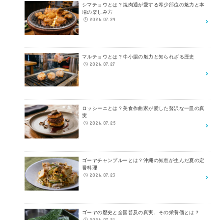
シマチョウとは？焼肉通が愛する希少部位の魅力と本
場の楽しみ方
2026.07.29
マルチョウとは？牛小腸の魅力と知られざる歴史
2026.07.27
ロッシーニとは？美食作曲家が愛した贅沢な一皿の真
実
2026.07.25
ゴーヤチャンプルーとは？沖縄の知恵が生んだ夏の定
番料理
2026.07.23
ゴーヤの歴史と全国普及の真実、その栄養価とは？
2026.07.21