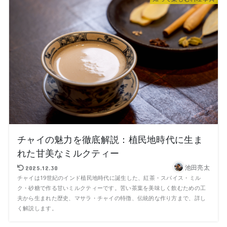
チャイの魅力を徹底解説：植民地時代に生ま
れた甘美なミルクティー
池田亮太
2025.12.30
チャイは19世紀のインド植民地時代に誕生した、紅茶・スパイス・ミル
ク・砂糖で作る甘いミルクティーです。苦い茶葉を美味しく飲むための工
夫から生まれた歴史、マサラ・チャイの特徴、伝統的な作り方まで、詳し
く解説します。