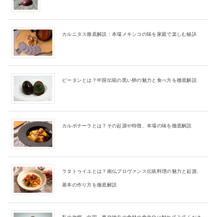
カルニタス徹底解説：本場メキシコの味を家庭で楽しむ秘訣
ピータンとは？中国伝統の黒い卵の魅力と食べ方を徹底解説
カルボナーラとは？その起源や特徴、本場の味を徹底解説
ラタトゥイユとは？南仏プロヴァンス伝統料理の魅力と起源、
基本の作り方を徹底解説
私の故郷、中国・東北地方の食材の食文化に触れてみてくださ