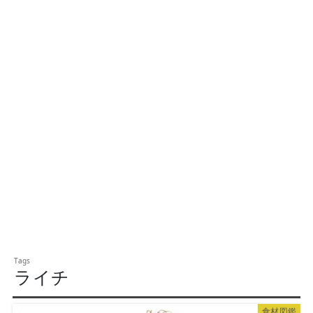
ライチ
食材図鑑