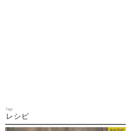
レシピ
食材図鑑