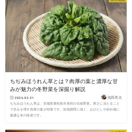
ちぢみほうれん草とは？肉厚の葉と濃厚な甘
みが魅力の冬野菜を深掘り解説
池田亮太
2026.02.21
ちぢみほうれん草は、宮城県東松島市発祥の伝統野菜。寒さに当たること
で甘みを増す肉厚の葉が特徴です。加熱調理に強く、おひたしや炒め物に
最適な冬の味覚です。