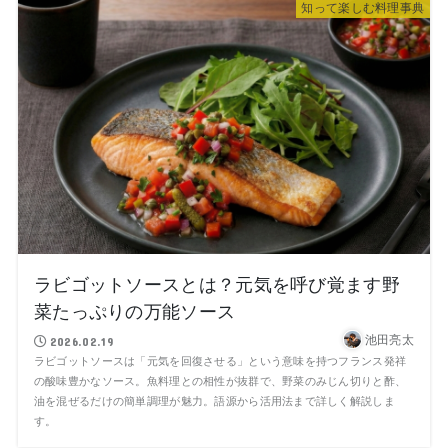
知って楽しむ料理事典
ラビゴットソースとは？元気を呼び覚ます野
菜たっぷりの万能ソース
池田亮太
2026.02.19
ラビゴットソースは「元気を回復させる」という意味を持つフランス発祥
の酸味豊かなソース。魚料理との相性が抜群で、野菜のみじん切りと酢、
油を混ぜるだけの簡単調理が魅力。語源から活用法まで詳しく解説しま
す。