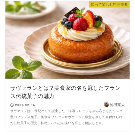
知って楽しむ料理事典
サヴァランとは？美食家の名を冠したフラン
ス伝統菓子の魅力
池田亮太
2026.02.06
サヴァランは19世紀パリで誕生した、洋酒シロップを染み込ませたリング
型のフランス菓子。美食家ブリア＝サヴァランに敬意を表して名付けられ
た伝統菓子の歴史、特徴、ババとの違いを詳しく解説します。