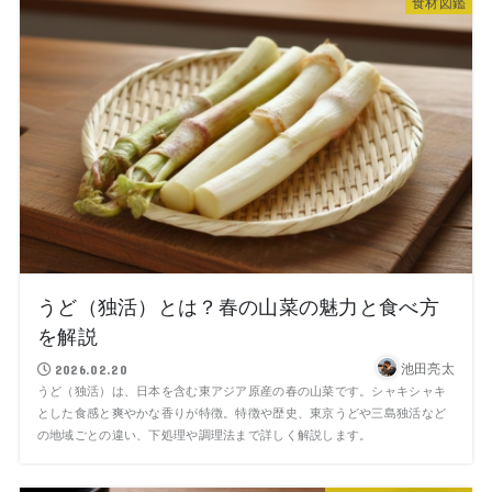
食材図鑑
うど（独活）とは？春の山菜の魅力と食べ方
を解説
池田亮太
2026.02.20
うど（独活）は、日本を含む東アジア原産の春の山菜です。シャキシャキ
とした食感と爽やかな香りが特徴。特徴や歴史、東京うどや三島独活など
の地域ごとの違い、下処理や調理法まで詳しく解説します。