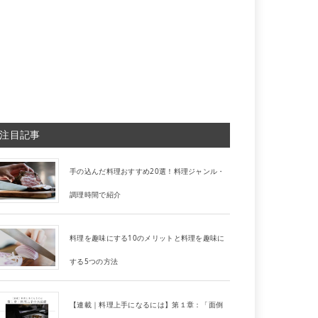
注目記事
手の込んだ料理おすすめ20選！料理ジャンル・
調理時間で紹介
料理を趣味にする10のメリットと料理を趣味に
する5つの方法
【連載｜料理上手になるには】第１章：「面倒