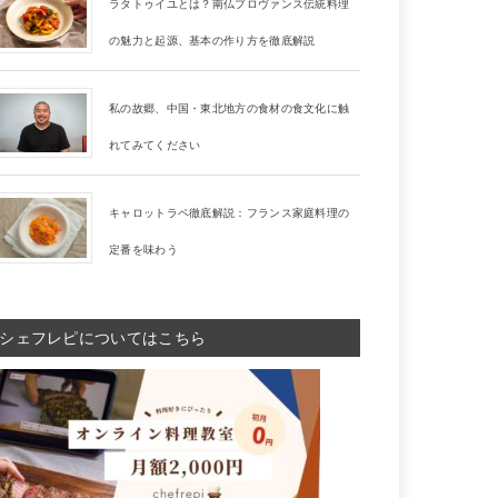
ラタトゥイユとは？南仏プロヴァンス伝統料理
の魅力と起源、基本の作り方を徹底解説
私の故郷、中国・東北地方の食材の食文化に触
れてみてください
キャロットラペ徹底解説：フランス家庭料理の
定番を味わう
シェフレピについてはこちら