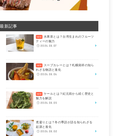
最新記事
水果茶とは？台湾生まれのフルーツ
ティーの魅力
2026.08.07
スープカレーとは？札幌発祥の知ら
れざる物語と進化
2026.08.06
ケールとは？紀元前から続く歴史と
魅力を解説
2026.08.05
煮凝りとは？冬の季語が語る知られざる
起源と進化
2026.08.02