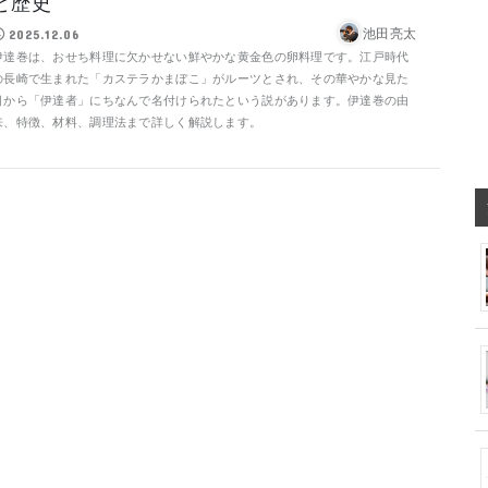
と歴史
池田亮太
2025.12.06
伊達巻は、おせち料理に欠かせない鮮やかな黄金色の卵料理です。江戸時代
の長崎で生まれた「カステラかまぼこ」がルーツとされ、その華やかな見た
目から「伊達者」にちなんで名付けられたという説があります。伊達巻の由
来、特徴、材料、調理法まで詳しく解説します。