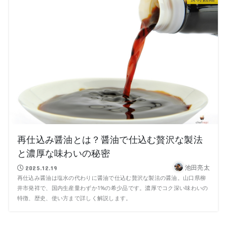
再仕込み醤油とは？醤油で仕込む贅沢な製法
と濃厚な味わいの秘密
池田亮太
2025.12.19
再仕込み醤油は塩水の代わりに醤油で仕込む贅沢な製法の醤油。山口県柳
井市発祥で、国内生産量わずか1%の希少品です。濃厚でコク深い味わいの
特徴、歴史、使い方まで詳しく解説します。