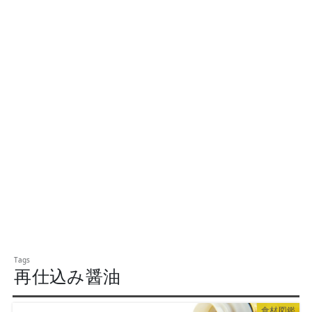
再仕込み醤油
食材図鑑