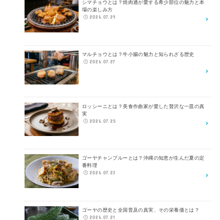
シマチョウとは？焼肉通が愛する希少部位の魅力と本
場の楽しみ方
2026.07.29
マルチョウとは？牛小腸の魅力と知られざる歴史
2026.07.27
ロッシーニとは？美食作曲家が愛した贅沢な一皿の真
実
2026.07.25
ゴーヤチャンプルーとは？沖縄の知恵が生んだ夏の定
番料理
2026.07.23
ゴーヤの歴史と全国普及の真実、その栄養価とは？
2026.07.21