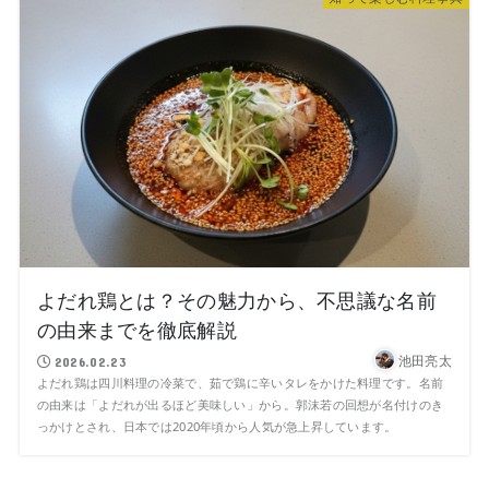
よだれ鶏とは？その魅力から、不思議な名前
の由来までを徹底解説
池田亮太
2026.02.23
よだれ鶏は四川料理の冷菜で、茹で鶏に辛いタレをかけた料理です。名前
の由来は「よだれが出るほど美味しい」から。郭沫若の回想が名付けのき
っかけとされ、日本では2020年頃から人気が急上昇しています。