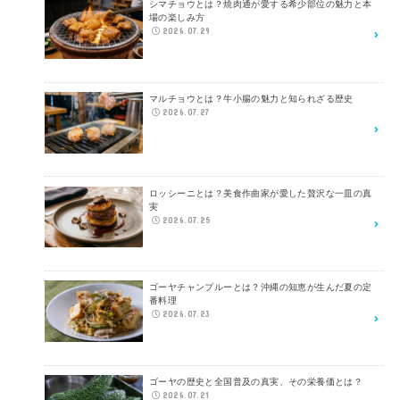
シマチョウとは？焼肉通が愛する希少部位の魅力と本
場の楽しみ方
2026.07.29
マルチョウとは？牛小腸の魅力と知られざる歴史
2026.07.27
ロッシーニとは？美食作曲家が愛した贅沢な一皿の真
実
2026.07.25
ゴーヤチャンプルーとは？沖縄の知恵が生んだ夏の定
番料理
2026.07.23
ゴーヤの歴史と全国普及の真実、その栄養価とは？
2026.07.21