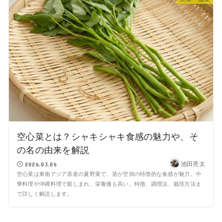
空心菜とは？シャキシャキ食感の魅力や、そ
の名の由来を解説
池田亮太
2026.03.06
空心菜は東南アジア原産の夏野菜で、茎が空洞の特徴的な食感が魅力。中
華料理や沖縄料理で親しまれ、栄養価も高い。特徴、調理法、栽培方法ま
で詳しく解説します。