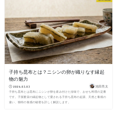
子持ち昆布とは？ニシンの卵が織りなす縁起
物の魅力
池田亮太
2026.03.03
子持ち昆布とは昆布にニシンが卵を産み付けた珍味で、おせち料理の定番
です。子孫繁栄の縁起物として愛される子持ち昆布の起源、天然と養殖の
違い、独特の食感の秘密を詳しく解説します。