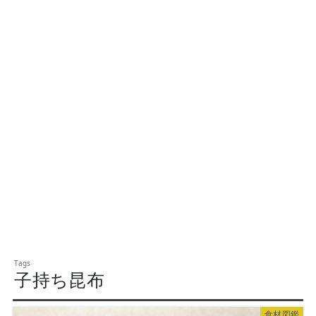
子持ち昆布
食材図鑑