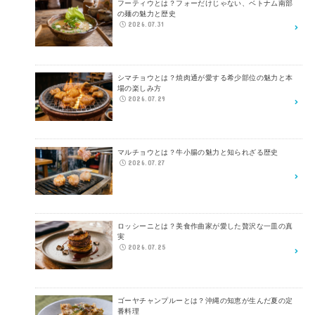
フーティウとは？フォーだけじゃない、ベトナム南部
の麺の魅力と歴史
2026.07.31
シマチョウとは？焼肉通が愛する希少部位の魅力と本
場の楽しみ方
2026.07.29
マルチョウとは？牛小腸の魅力と知られざる歴史
2026.07.27
ロッシーニとは？美食作曲家が愛した贅沢な一皿の真
実
2026.07.25
ゴーヤチャンプルーとは？沖縄の知恵が生んだ夏の定
番料理