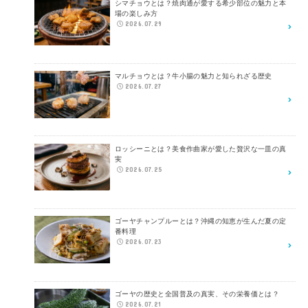
シマチョウとは？焼肉通が愛する希少部位の魅力と本
場の楽しみ方
2026.07.29
マルチョウとは？牛小腸の魅力と知られざる歴史
2026.07.27
ロッシーニとは？美食作曲家が愛した贅沢な一皿の真
実
2026.07.25
ゴーヤチャンプルーとは？沖縄の知恵が生んだ夏の定
番料理
2026.07.23
ゴーヤの歴史と全国普及の真実、その栄養価とは？
2026.07.21