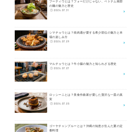
フーティウとは？フォーだけじゃない、ベトナム南部
の麺の魅力と歴史
2026.07.31
シマチョウとは？焼肉通が愛する希少部位の魅力と本
場の楽しみ方
2026.07.29
マルチョウとは？牛小腸の魅力と知られざる歴史
2026.07.27
ロッシーニとは？美食作曲家が愛した贅沢な一皿の真
実
2026.07.25
ゴーヤチャンプルーとは？沖縄の知恵が生んだ夏の定
番料理