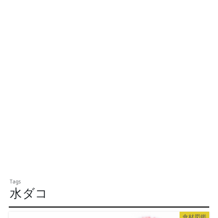
水ダコ
食材図鑑