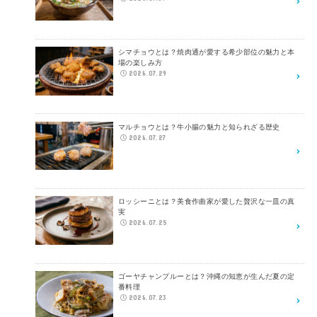
シマチョウとは？焼肉通が愛する希少部位の魅力と本
場の楽しみ方
2026.07.29
マルチョウとは？牛小腸の魅力と知られざる歴史
2026.07.27
ロッシーニとは？美食作曲家が愛した贅沢な一皿の真
実
2026.07.25
ゴーヤチャンプルーとは？沖縄の知恵が生んだ夏の定
番料理
2026.07.23