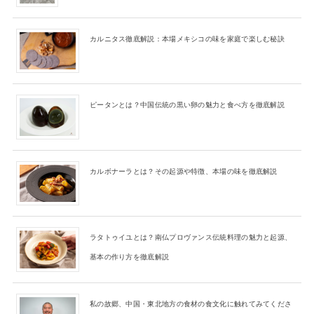
カルニタス徹底解説：本場メキシコの味を家庭で楽しむ秘訣
ピータンとは？中国伝統の黒い卵の魅力と食べ方を徹底解説
カルボナーラとは？その起源や特徴、本場の味を徹底解説
ラタトゥイユとは？南仏プロヴァンス伝統料理の魅力と起源、
基本の作り方を徹底解説
私の故郷、中国・東北地方の食材の食文化に触れてみてくださ