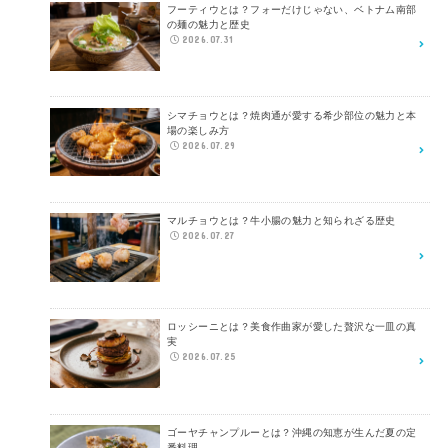
フーティウとは？フォーだけじゃない、ベトナム南部
の麺の魅力と歴史
2026.07.31
シマチョウとは？焼肉通が愛する希少部位の魅力と本
場の楽しみ方
2026.07.29
マルチョウとは？牛小腸の魅力と知られざる歴史
2026.07.27
ロッシーニとは？美食作曲家が愛した贅沢な一皿の真
実
2026.07.25
ゴーヤチャンプルーとは？沖縄の知恵が生んだ夏の定
番料理