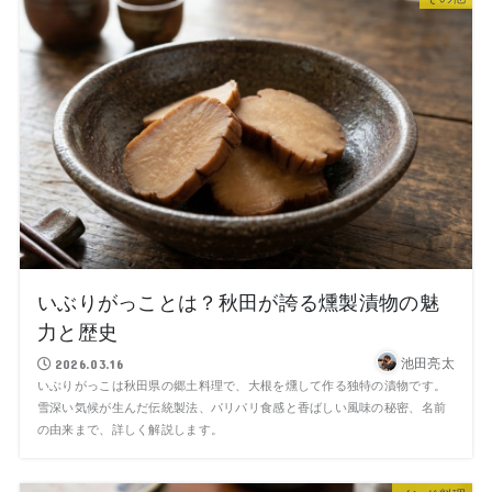
いぶりがっことは？秋田が誇る燻製漬物の魅
力と歴史
池田亮太
2026.03.16
いぶりがっこは秋田県の郷土料理で、大根を燻して作る独特の漬物です。
雪深い気候が生んだ伝統製法、パリパリ食感と香ばしい風味の秘密、名前
の由来まで、詳しく解説します。