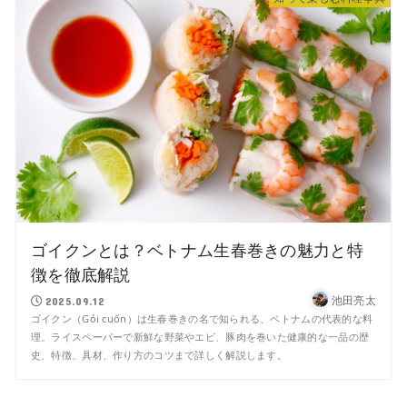
ゴイクンとは？ベトナム生春巻きの魅力と特
徴を徹底解説
池田亮太
2025.09.12
ゴイクン（Gỏi cuốn）は生春巻きの名で知られる、ベトナムの代表的な料
理。ライスペーパーで新鮮な野菜やエビ、豚肉を巻いた健康的な一品の歴
史、特徴、具材、作り方のコツまで詳しく解説します。