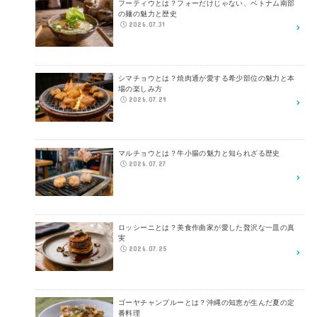
フーティウとは？フォーだけじゃない、ベトナム南部
の麺の魅力と歴史
2026.07.31
シマチョウとは？焼肉通が愛する希少部位の魅力と本
場の楽しみ方
2026.07.29
マルチョウとは？牛小腸の魅力と知られざる歴史
2026.07.27
ロッシーニとは？美食作曲家が愛した贅沢な一皿の真
実
2026.07.25
ゴーヤチャンプルーとは？沖縄の知恵が生んだ夏の定
番料理