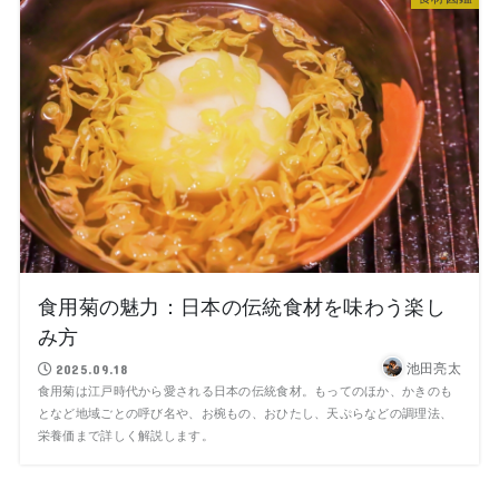
食用菊の魅力：日本の伝統食材を味わう楽し
み方
池田亮太
2025.09.18
食用菊は江戸時代から愛される日本の伝統食材。もってのほか、かきのも
となど地域ごとの呼び名や、お椀もの、おひたし、天ぷらなどの調理法、
栄養価まで詳しく解説します。