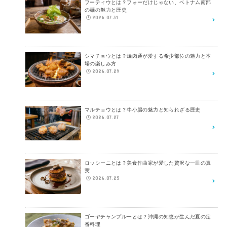
フーティウとは？フォーだけじゃない、ベトナム南部
の麺の魅力と歴史
2026.07.31
シマチョウとは？焼肉通が愛する希少部位の魅力と本
場の楽しみ方
2026.07.29
マルチョウとは？牛小腸の魅力と知られざる歴史
2026.07.27
ロッシーニとは？美食作曲家が愛した贅沢な一皿の真
実
2026.07.25
ゴーヤチャンプルーとは？沖縄の知恵が生んだ夏の定
番料理