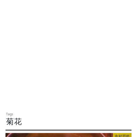
菊花
食材図鑑