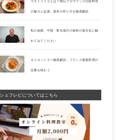
ラタトゥイユとは？南仏プロヴァンス伝統料理
の魅力と起源、基本の作り方を徹底解説
私の故郷、中国・東北地方の食材の食文化に触
れてみてください
キャロットラペ徹底解説：フランス家庭料理の
定番を味わう
シェフレピについてはこちら