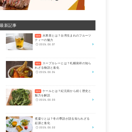
最新記事
水果茶とは？台湾生まれのフルーツ
ティーの魅力
2026.08.07
スープカレーとは？札幌発祥の知ら
れざる物語と進化
2026.08.06
ケールとは？紀元前から続く歴史と
魅力を解説
2026.08.05
煮凝りとは？冬の季語が語る知られざる
起源と進化
2026.08.02