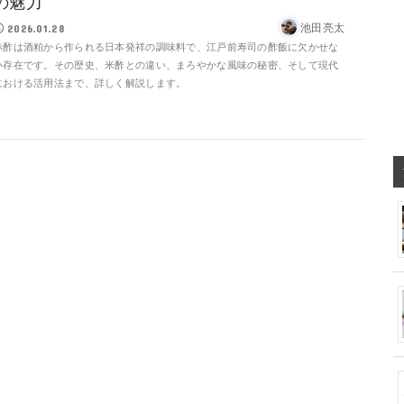
の魅力
池田亮太
2026.01.28
赤酢は酒粕から作られる日本発祥の調味料で、江戸前寿司の酢飯に欠かせな
い存在です。その歴史、米酢との違い、まろやかな風味の秘密、そして現代
における活用法まで、詳しく解説します。