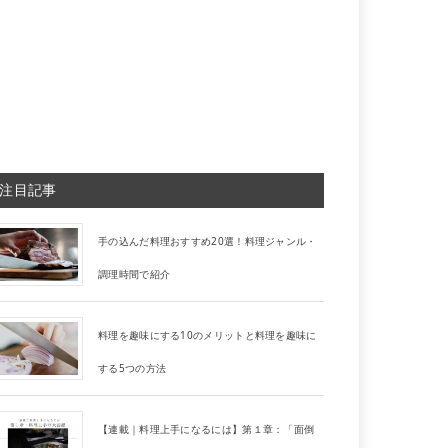
注目記事
手の込んだ料理おすすめ20選！料理ジャンル・
調理時間で紹介
料理を趣味にする10のメリットと料理を趣味に
する5つの方法
【連載｜料理上手になるには】第１章：「面倒