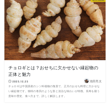
チョロギとは？おせちに欠かせない縁起物の
正体と魅力
池田亮太
2025.12.25
チョロギは中国原産のシソ科植物の塊茎で、正月のおせち料理に欠かせな
い縁起物です。独特の巻貝のような形と淡泊な味わいが特徴。長寿を願う
意味や歴史、食べ方まで、詳しく解説します。