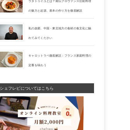
ラタトゥイユとは？南仏プロヴァンス伝統料理
の魅力と起源、基本の作り方を徹底解説
私の故郷、中国・東北地方の食材の食文化に触
れてみてください
キャロットラペ徹底解説：フランス家庭料理の
定番を味わう
シェフレピについてはこちら