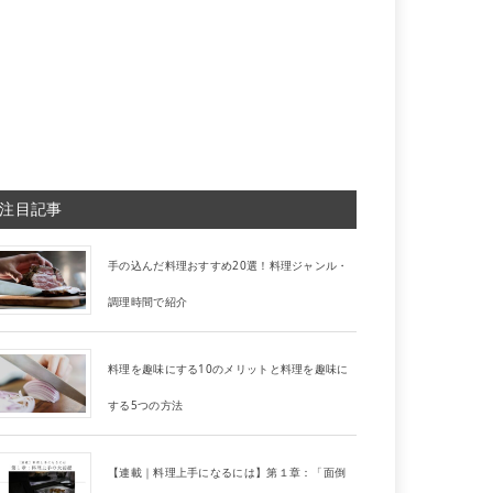
注目記事
手の込んだ料理おすすめ20選！料理ジャンル・
調理時間で紹介
料理を趣味にする10のメリットと料理を趣味に
する5つの方法
【連載｜料理上手になるには】第１章：「面倒