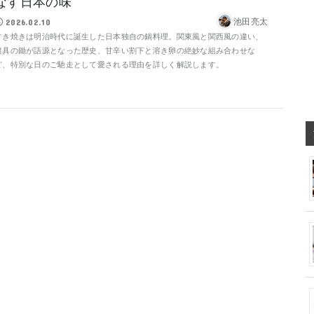
なす日本の味
池田亮太
2026.02.10
すき焼きは明治時代に誕生した日本独自の鍋料理。関東風と関西風の違い、
農具の鋤が語源となった歴史、甘辛い割下と溶き卵の絶妙な組み合わせな
ど、特別な日のご馳走として愛される理由を詳しく解説します。