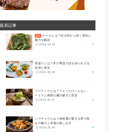
最新記事
ケールとは？紀元前から続く歴史と
魅力を解説
2026.08.05
煮凝りとは？冬の季語が語る知られざる
起源と進化
2026.08.02
フーティウとは？フォーだけじゃない、
ベトナム南部の麺の魅力と歴史
2026.07.31
シマチョウとは？焼肉通が愛する希少部
位の魅力と本場の楽しみ方
2026.07.29