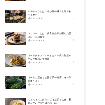
マルチョウとは？牛小腸の魅力と知られ
ざる歴史
2026.07.27
ロッシーニとは？美食作曲家が愛した贅
沢な一皿の真実
2026.07.25
ゴーヤチャンプルーとは？沖縄の知恵が
生んだ夏の定番料理
2026.07.23
ゴーヤの歴史と全国普及の真実、その栄
養価とは？
2026.07.21
ちゃんぽんの知られざる起源と進化：長
崎が生んだ日中融合の一杯