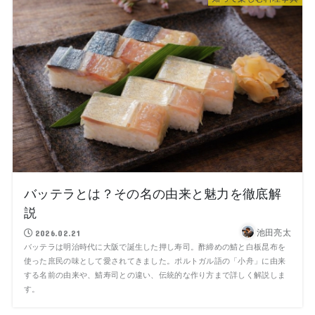
バッテラとは？その名の由来と魅力を徹底解
説
池田亮太
2026.02.21
バッテラは明治時代に大阪で誕生した押し寿司。酢締めの鯖と白板昆布を
使った庶民の味として愛されてきました。ポルトガル語の「小舟」に由来
する名前の由来や、鯖寿司との違い、伝統的な作り方まで詳しく解説しま
す。