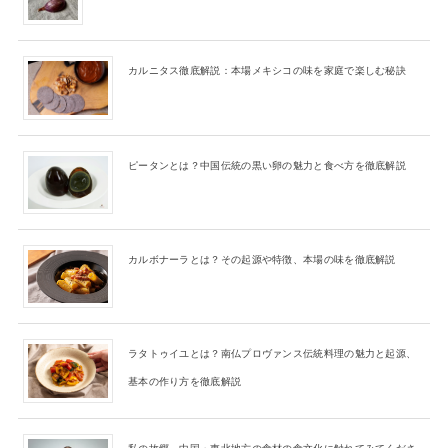
カルニタス徹底解説：本場メキシコの味を家庭で楽しむ秘訣
ピータンとは？中国伝統の黒い卵の魅力と食べ方を徹底解説
カルボナーラとは？その起源や特徴、本場の味を徹底解説
ラタトゥイユとは？南仏プロヴァンス伝統料理の魅力と起源、
基本の作り方を徹底解説
私の故郷、中国・東北地方の食材の食文化に触れてみてくださ