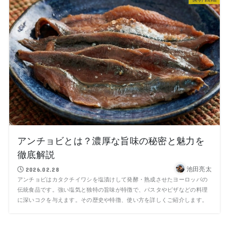
アンチョビとは？濃厚な旨味の秘密と魅力を
徹底解説
池田亮太
2026.02.28
アンチョビはカタクチイワシを塩漬けして発酵・熟成させたヨーロッパの
伝統食品です。強い塩気と独特の旨味が特徴で、パスタやピザなどの料理
に深いコクを与えます。その歴史や特徴、使い方を詳しくご紹介します。