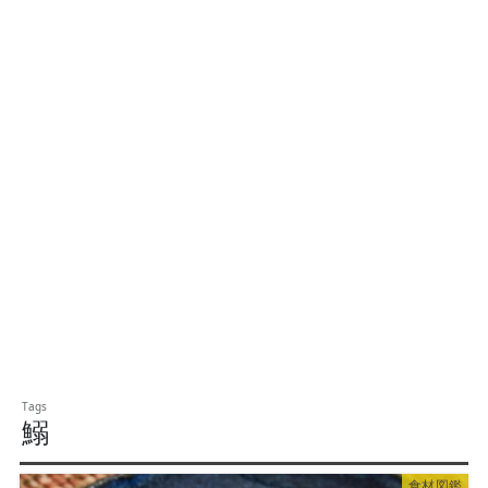
鰯
食材図鑑