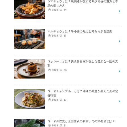
シマチョウとは？焼肉通が愛する希少部位の魅力と本
場の楽しみ方
2026.07.29
マルチョウとは？牛小腸の魅力と知られざる歴史
2026.07.27
ロッシーニとは？美食作曲家が愛した贅沢な一皿の真
実
2026.07.25
ゴーヤチャンプルーとは？沖縄の知恵が生んだ夏の定
番料理
2026.07.23
ゴーヤの歴史と全国普及の真実、その栄養価とは？
2026.07.21