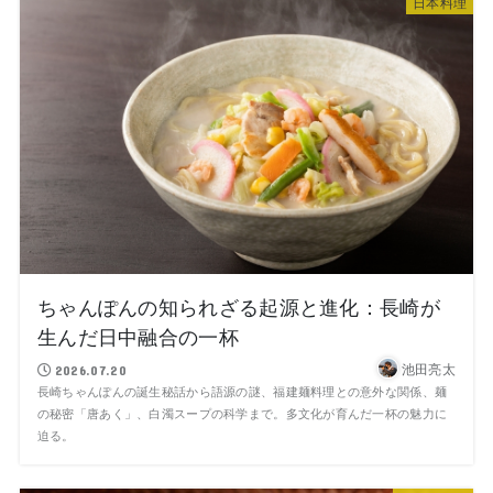
日本料理
ちゃんぽんの知られざる起源と進化：長崎が
生んだ日中融合の一杯
池田亮太
2026.07.20
長崎ちゃんぽんの誕生秘話から語源の謎、福建麺料理との意外な関係、麺
の秘密「唐あく」、白濁スープの科学まで。多文化が育んだ一杯の魅力に
迫る。