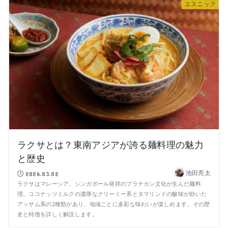
エスニック
ラクサとは？東南アジアが誇る麺料理の魅力
と歴史
池田亮太
2026.03.02
ラクサはマレーシア、シンガポール発祥のプラナカン文化が生んだ麺料
理。ココナッツミルクの濃厚なクリーミー系とタマリンドの酸味が効いた
アッサム系の2種類があり、地域ごとに多彩な味わいが楽しめます。その歴
史と特徴を詳しく解説します。