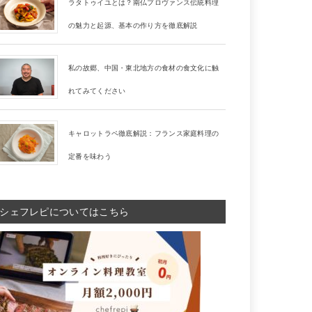
ラタトゥイユとは？南仏プロヴァンス伝統料理
の魅力と起源、基本の作り方を徹底解説
私の故郷、中国・東北地方の食材の食文化に触
れてみてください
キャロットラペ徹底解説：フランス家庭料理の
定番を味わう
シェフレピについてはこちら