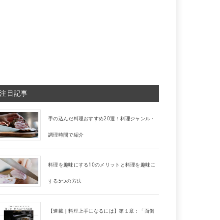
注目記事
手の込んだ料理おすすめ20選！料理ジャンル・
調理時間で紹介
料理を趣味にする10のメリットと料理を趣味に
する5つの方法
【連載｜料理上手になるには】第１章：「面倒