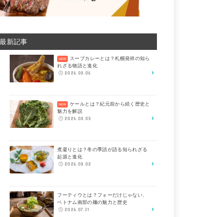
最新記事
スープカレーとは？札幌発祥の知ら
れざる物語と進化
2026.08.06
ケールとは？紀元前から続く歴史と
魅力を解説
2026.08.05
煮凝りとは？冬の季語が語る知られざる
起源と進化
2026.08.02
フーティウとは？フォーだけじゃない、
ベトナム南部の麺の魅力と歴史
2026.07.31