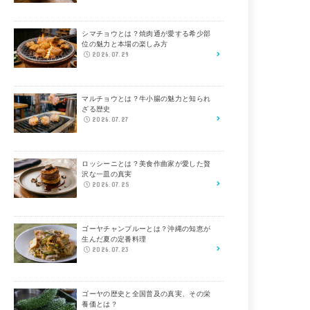
シマチョウとは？焼肉通が愛する希少部
位の魅力と本場の楽しみ方
2026.07.29
マルチョウとは？牛小腸の魅力と知られ
ざる歴史
2026.07.27
ロッシーニとは？美食作曲家が愛した贅
沢な一皿の真実
2026.07.25
ゴーヤチャンプルーとは？沖縄の知恵が
生んだ夏の定番料理
2026.07.23
ゴーヤの歴史と全国普及の真実、その栄
養価とは？