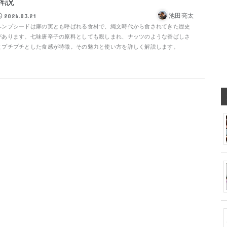
解説
池田亮太
2026.03.21
ヘンプシードは麻の実とも呼ばれる食材で、縄文時代から食されてきた歴史
があります。七味唐辛子の原料としても親しまれ、ナッツのような香ばしさ
とプチプチとした食感が特徴。その魅力と使い方を詳しく解説します。