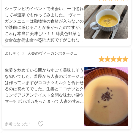
シェフレピのイベントで出会い、一目惚れ
して早速家でも作ってみました。 ヴィー
ガンメニューは動物性の食材が入らないの
で淡白に感じることが多かったのですが、
これは本当に美味しい！！ 緑黄色野菜も
なかなか沢山食べるの大変ですがこれなら
参考になった！
美味しく手軽に頂けそうです。
よしぞう
人参のヴィーガンポタージュ
生姜を炒めている間からすごく美味しそう
な匂いでした。普段から人参のポタージュ
は作っていますがココナツミルクと合わせ
るのは初めてでした。生姜とココナツとク
ミンでアジアンテイスト全開な味わい🤤ウ
マー✨ ポカポカあったまって人参の甘み
とココナッツの味わい、生姜の香り、クミ
ンの香ばしさでとても美味しいポタージュ
でした😋
参考になった！