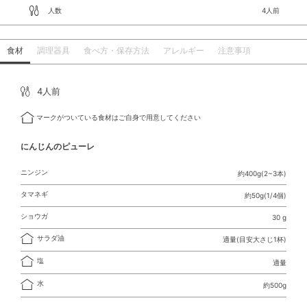
人数
4人前
食材
調理器具
食べ方・保存方法
アレルギー
注意事項
4人前
マークがついている食材はご自身で用意してください
にんじんのピューレ
ニンジン
約400g(2~3本)
タマネギ
約50g(1/4個)
ショウガ
30 g
サラダ油
適量(目安大さじ1杯)
塩
適量
水
約500g