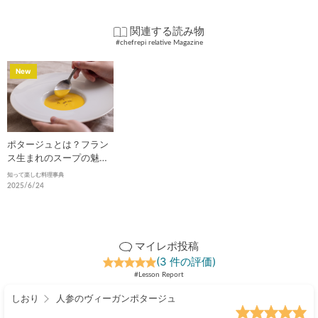
関連する読み物
#chefrepi relative Magazine
New
ポタージュとは？フラン
ス生まれのスープの魅力
と奥深い世界
知って楽しむ料理事典
2025/6/24
マイレポ投稿
(3 件の評価)
#Lesson Report
しおり
人参のヴィーガンポタージュ