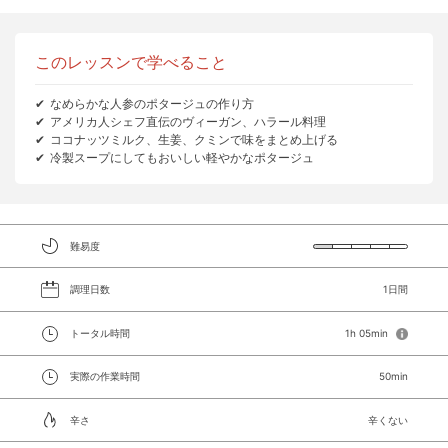
このレッスンで学べること
なめらかな人参のポタージュの作り方
アメリカ人シェフ直伝のヴィーガン、ハラール料理
ココナッツミルク、生姜、クミンで味をまとめ上げる
冷製スープにしてもおいしい軽やかなポタージュ
難易度
調理日数
1日間
トータル時間
1h 05min
実際の作業時間
50min
辛さ
辛くない