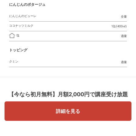
にんじんのポタージュ
にんじんのピューレ
全量
ココナッツミルク
1缶(400㎖)
塩
適量
トッピング
クミン
適量
【今なら初月無料】
月額2,000円で講座受け放題
詳細を見る