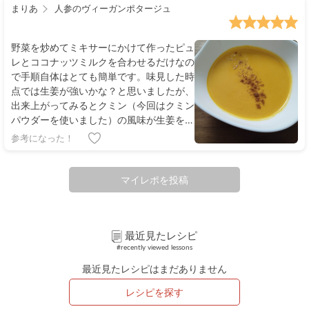
まりあ
人参のヴィーガンポタージュ
野菜を炒めてミキサーにかけて作ったピュ
レとココナッツミルクを合わせるだけなの
で手順自体はとても簡単です。味見した時
点では生姜が強いかな？と思いましたが、
出来上がってみるとクミン（今回はクミン
パウダーを使いました）の風味が生姜をま
とめ上げ、人参とココナッツミルクの甘み
参考になった！
が豊かで美味しかったです。
マイレポを投稿
最近見たレシピ
#recently viewed lessons
最近見たレシピはまだありません
レシピを探す