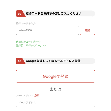
招待コードを入力
確認
特別招待コード適用中！
登録後、1500ptプレゼント
Googleで登録
または
メールアドレス
必須